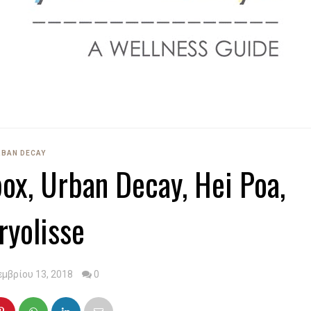
RBAN DECAY
ox, Urban Decay, Hei Poa,
yolisse
εμβρίου 13, 2018
0