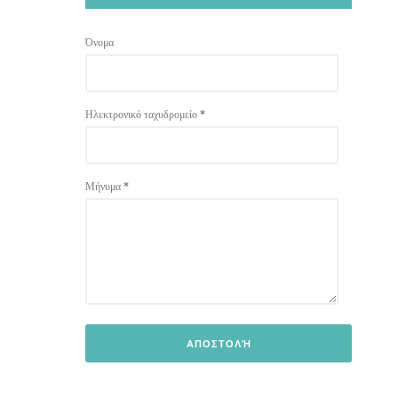
Όνομα
Ηλεκτρονικό ταχυδρομείο
*
Μήνυμα
*