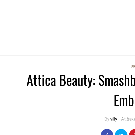
U
Attica Beauty: Smashb
Embr
By
villy
At Δεκ