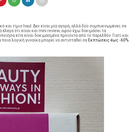
κό και τίμιο haul. Δεν είναι μία αγορά, αλλά δύο συμπυκνωμένες σε
α έλεγα ότι είναι και mini review, αφού έχω δοκιμάσει τα
οίησα είτε είναι δοκιμασμένα προϊόντα από το παρελθόν. Γιατί και
α ποια λογική γυναίκα μπορεί να αντισταθεί σε
Εκπτώσεις έως -60%