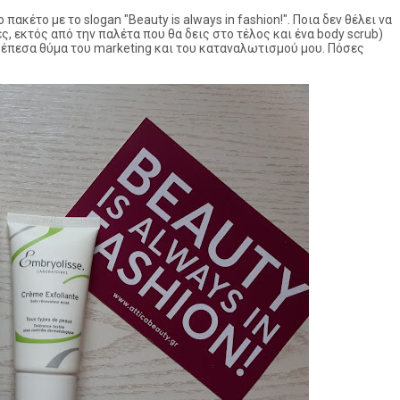
ακέτο με το slogan "Beauty is always in fashion!". Ποια δεν θέλει να
ς, εκτός από την παλέτα που θα δεις στο τέλος και ένα body scrub)
υ έπεσα θύμα του marketing και του καταναλωτισμού μου. Πόσες