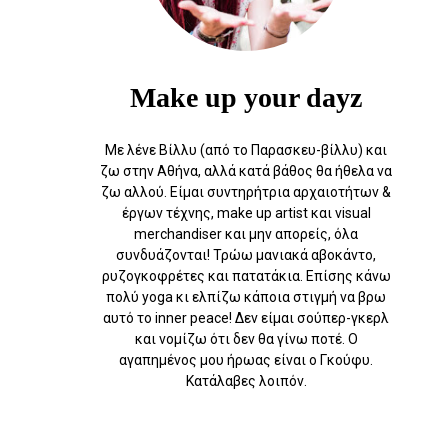
Make up your dayz
Με λένε Βίλλυ (από το Παρασκευ-βίλλυ) και
ζω στην Αθήνα, αλλά κατά βάθος θα ήθελα να
ζω αλλού. Eίμαι συντηρήτρια αρχαιοτήτων &
έργων τέχνης, make up artist και visual
merchandiser και μην απορείς, όλα
συνδυάζονται! Τρώω μανιακά αβοκάντο,
ρυζογκοφρέτες και πατατάκια. Επίσης κάνω
πολύ yoga κι ελπίζω κάποια στιγμή να βρω
αυτό το inner peace! Δεν είμαι σούπερ-γκερλ
και νομίζω ότι δεν θα γίνω ποτέ. Ο
αγαπημένος μου ήρωας είναι ο Γκούφυ.
Κατάλαβες λοιπόν.