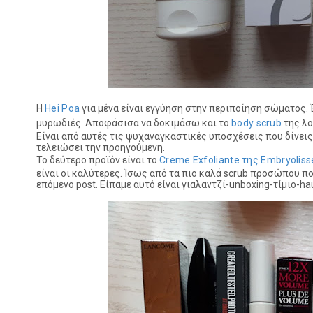
H
Hei Poa
για μένα είναι εγγύηση στην περιποίηση σώματος. Έ
μυρωδιές. Αποφάσισα να δοκιμάσω και το
body scrub
της λο
Είναι από αυτές τις ψυχαναγκαστικές υποσχέσεις που δίνεις 
τελειώσει την προηγούμενη.
Το δεύτερο προϊόν είναι το
Creme Exfoliante της Embryoliss
είναι οι καλύτερες. Ίσως από τα πιο καλά scrub προσώπου π
επόμενο post. Είπαμε αυτό είναι γιαλαντζί-unboxing-τίμιο-hau