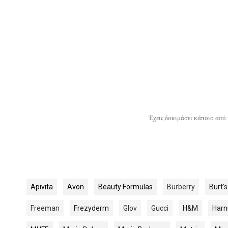
Έχεις δοκιμάσει κάποιο από 
Apivita
Avon
Beauty Formulas
Burberry
Burt'
Freeman
Frezyderm
Glov
Gucci
H&M
Harn