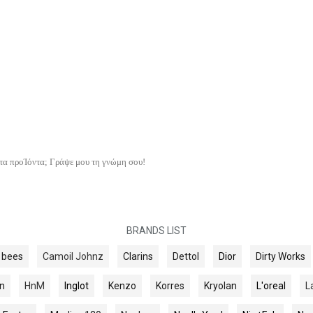
τα προΊόντα; Γράψε μου τη γνώμη σου!
BRANDS LIST
s bees
Camoil Johnz
Clarins
Dettol
Dior
Dirty Works
n
HnM
Inglot
Kenzo
Korres
Kryolan
L'oreal
L