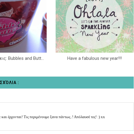
ις: Bubbles and Butt...
Have a fabulous new year!!!
 ΣΧΌΛΙΑ :
 και έρχονται! Τις περιμένουμε ξανα πάντως..! Απόλαυσέ τες! :) xx