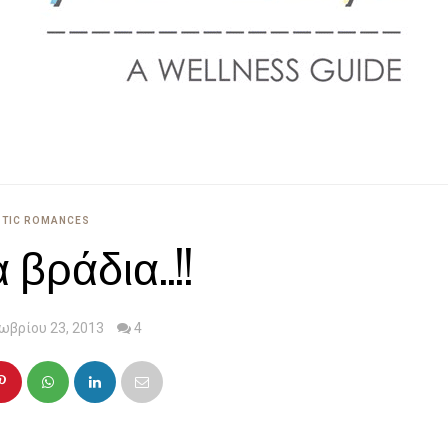
STIC ROMANCES
 βράδια..!!
ωβρίου 23, 2013
4