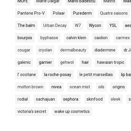
MUFE
Marie Dalgar
Mario Badescu
Matrix
Max
Pantene Pro-V
Polaar
Purederm
Quatre saisons
The balm
Urban Decay
W7
Wycon
YSL
ae
bourjois
byphasse
calvin klein
caolion
carmex
cougar
cryolan
dermalbeauty
diadermine
dr.J
galenic
garnier
gehwol
hair
hawaian tropic
l' occitane
la roche-posay
le petit marseillais
lip b
molton brown
nivea
ocean mist
oils
origins
rodial
sachajuan
sephora
skinfood
sleek
victoria's secret
wake up cosmetics