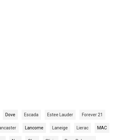
Dove
Escada
Estee Lauder
Forever 21
ancaster
Lancome
Laneige
Lierac
MAC