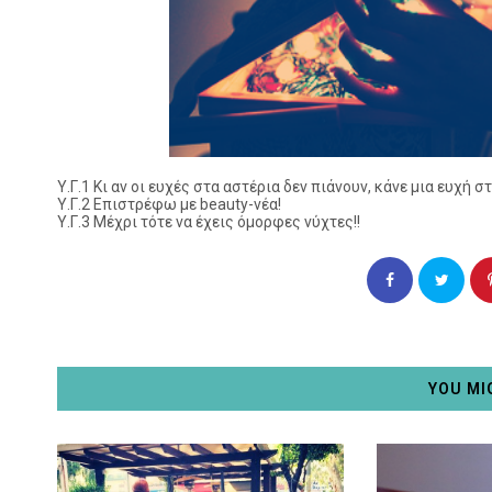
Υ.Γ.1 Κι αν οι ευχές στα αστέρια δεν πιάνουν, κάνε μια ευχή στ
Υ.Γ.2 Επιστρέφω με beauty-νέα!
Υ.Γ.3 Μέχρι τότε να έχεις όμορφες νύχτες!!
YOU MI