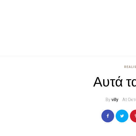
REALI
Αυτά τα
By
villy
At Οκτ