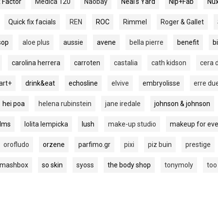
 Factor
Medica 120
Naobay
Neal's Yard
Nip+Fab
Nu
Quick fix facials
REN
ROC
Rimmel
Roger & Gallet
sop
aloe plus
aussie
avene
bella pierre
benefit
b
carolina herrera
carroten
castalia
cath kidson
cera 
art+
drink&eat
echosline
elvive
embryolisse
erre du
hei poa
helena rubinstein
jane iredale
johnson & johnson
alms
lolita lempicka
lush
make-up studio
makeup for eve
orofludo
orzene
parfimo.gr
pixi
piz buin
prestige
smashbox
so skin
syoss
the body shop
tonymoly
too