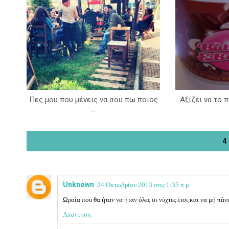
Πες μου που μένεις να σου πω ποιος
Αξίζει να το πε
...
4
Unknown
24 Οκτωβρίου 2013 στις 1:35 π.μ.
Ωραία που θα ήταν να ήταν όλες οι νύχτες έτσι,και να μή πάνε
Απάντηση