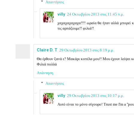
Απαντήσεις
villy
24 Οκτωβρίου 2013 στις 11:45 π.μ.
χαχαχαχαχαχα!!!! ωραία θα ήταν αλλά μπορεί κα
τις αρπάζουμε!! φιλιά!!
Claire D. T
29 Οκτωβρίου 2013 στις 8:19 μ.μ.
Θα έρθουν ξανά ε? Μακάρι κοπέλα μου!! Μου έχουν λείψει κά
Φιλιά πολλά
Απάντηση
Απαντήσεις
villy
29 Οκτωβρίου 2013 στις 10:17 μ.μ.
Αυτό είναι το μόνο σίγουρο! Trust me I'm a ''posi