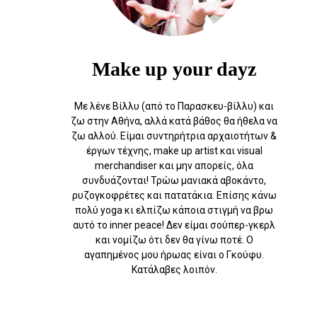
Make up your dayz
Με λένε Βίλλυ (από το Παρασκευ-βίλλυ) και
ζω στην Αθήνα, αλλά κατά βάθος θα ήθελα να
ζω αλλού. Eίμαι συντηρήτρια αρχαιοτήτων &
έργων τέχνης, make up artist και visual
merchandiser και μην απορείς, όλα
συνδυάζονται! Τρώω μανιακά αβοκάντο,
ρυζογκοφρέτες και πατατάκια. Επίσης κάνω
πολύ yoga κι ελπίζω κάποια στιγμή να βρω
αυτό το inner peace! Δεν είμαι σούπερ-γκερλ
και νομίζω ότι δεν θα γίνω ποτέ. Ο
αγαπημένος μου ήρωας είναι ο Γκούφυ.
Κατάλαβες λοιπόν.