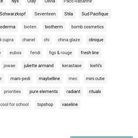
xe
Nyx
Olay
Olivia
Paco Rabanne
Schwarzkopf
Seventeen
Stila
Sud Pacifique
ioderma
bioten
biotherm
bomb cosmetics
di cupra
chanel
chi
china glaze
clinique
e
eubos
fendi
figs & rouge
fresh line
jowae
juliette armand
kerastase
kiehl's
r
mani-pedi
maybelline
mec
mini cutie
priorities
pure elements
radiant
rituals
 cool for school
topshop
vaseline