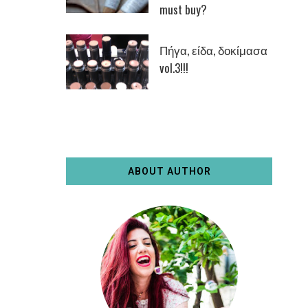
must buy?
Πήγα, είδα, δοκίμασα
vol.3!!!
ABOUT AUTHOR