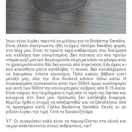
Ίσως είναι λιγάκι περιττό να μιλήσω για το Bioderma Sensibio.
Είναι πλέον πασίγνωστο, ήδη το έχεις πετύχει δεκάδες φορές
στο blog μου. Είναι το πρώτο νερό καθαρισμού που δοκίμασα
και κόλλησα σαν υπνωτισμένη. Δεν πίστευα ότι ένα προϊόν
ντεμακιγιάζ ματιών θα μπορούσε να μη με κάνει να κλάψω ενώ
το χρησιμοποιούσα. Και δεν εννοώ από συγκίνηση. Εάν έχεις κι
εσύ ευαίσθητα μάτια κατάλαβες τι εννοώ. Δεν καταδεχόμουν
να δοκιμάσω τίποτα καινούριο. Πολύ κακώς βέβαια γιατί
μεταξύ μας, όλα την ίδια δουλειά κάνουν πάνω κάτω. Η
συγκεκριμένη συσκευασία είναι των 250ml όμως κυκλοφορεί
και αυτή των 500ml την οποία μπορείς να βρεις από 9-15 euros.
Είναι σαφώς πιο τσιμπημένη η τιμή από το νερό της Garnier και
ειλικρινά στο δικό μου πρόσωπο δεν κατάλαβα διαφορά.
Νομίζω ήρθε η στιγμή να απεξαρτηθώ και να ξεκολλήσω από
το αγαπημένο κατά τ'άλλα Bioderma Sensibio. Εκτός κι αν
ρίξουν λιγάκι την τιμή. Τότε το ξανασυζητάμε.
Υ.Γ. Οι συγκρίσεις καλό είναι να περιορίζονται στα υλικά και
να μην επεκτείνονται στους ανθρώπους, ναι?