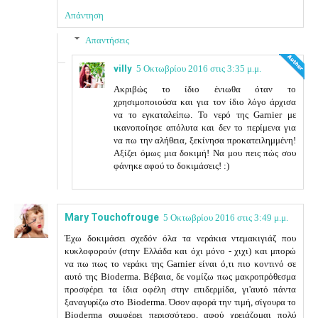
Απάντηση
Απαντήσεις
villy
5 Οκτωβρίου 2016 στις 3:35 μ.μ.
Ακριβώς το ίδιο ένιωθα όταν το
χρησιμοποιούσα και για τον ίδιο λόγο άρχισα
να το εγκαταλείπω. Το νερό της Garnier με
ικανοποίησε απόλυτα και δεν το περίμενα για
να πω την αλήθεια, ξεκίνησα προκατειλημμένη!
Αξίζει όμως μια δοκιμή! Να μου πεις πώς σου
φάνηκε αφού το δοκιμάσεις! :)
Mary Touchofrouge
5 Οκτωβρίου 2016 στις 3:49 μ.μ.
Έχω δοκιμάσει σχεδόν όλα τα νεράκια ντεμακιγιάζ που
κυκλοφορούν (στην Ελλάδα και όχι μόνο - χιχι) και μπορώ
να πω πως το νεράκι της Garnier είναι ό,τι πιο κοντινό σε
αυτό της Bioderma. Βέβαια, δε νομίζω πως μακροπρόθεσμα
προσφέρει τα ίδια οφέλη στην επιδερμίδα, γι'αυτό πάντα
ξαναγυρίζω στο Bioderma. Όσον αφορά την τιμή, σίγουρα το
Bioderma συμφέρει περισσότερο, αφού χρειάζομαι πολύ