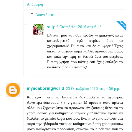
Απάντηση
Απαντήσεις
villy
6 Οκτωβρίου 2016 στις 6:48 μ.μ.
Ελινάκι μου και σαν προϊόν ντεμακιγιάζ είναι
καταπληκτικό, εγώ κυρίως έτσι το
χρησιμοποιώ! Γι' αυτό και δε συμφέρει! Έχεις
δίκιο, υπάρχουν πάρα πολλές προσφορές, όμως
και πάλι την τιμή τη θεωρώ άνω του μετρίου..
Για τη χρήση που κάνεις εσύ έχεις επιλέξει το
καλύτερο προϊόν πάντως!
mynonboringworld
25 Οκτωβρίου 2016 στις 4:56 μ.μ.
Και εγω πρωτα το bioderma δοκιμασα κ το αγαπησα.
Αργοτερα δοκιμασα κ της garnier. Μ αρεσε κ αυτο αρκετα
αλλα μου ξηραινε λιγο το προσωπο. Αν ξαποιος θελει να το
χρησιμοποιει για καθημερινο ντεμακιγιαζ πιστευω πρεπει να
διαλεξει το garnier λογω κοστους. Εγω π το χρησιμοποιω μια
φορα την εβδομαδα γιατι σε καθημερινη βαση χρησιμοποιω
μονο καθαριστικο προσωπου, επιλεγω το bioderma που το