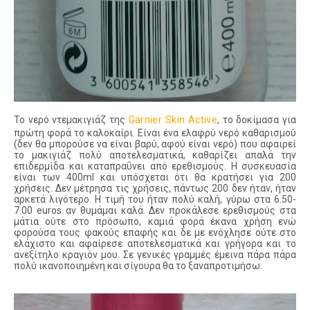
Το νερό ντεμακιγιάζ της
Garnier Skin Active
, το δοκίμασα για
πρώτη φορά το καλοκαίρι. Είναι ένα ελαφρύ νερό καθαρισμού
(δεν θα μπορούσε να είναι βαρύ, αφού είναι νερό) που αφαιρεί
το μακιγιάζ πολύ αποτελεσματικά, καθαρίζει απαλά την
επιδερμίδα και καταπραΰνει από ερεθισμούς. Η συσκευασία
είναι των 400ml και υπόσχεται ότι θα κρατήσει για 200
χρήσεις. Δεν μέτρησα τις χρήσεις, πάντως 200 δεν ήταν, ήταν
αρκετά λιγότερο. Η τιμή του ήταν πολύ καλή, γύρω στα 6.50-
7.00 euros αν θυμάμαι καλά. Δεν προκάλεσε ερεθισμούς στα
μάτια ούτε στο πρόσωπο, καμιά φορά έκανα χρήση ενώ
φορούσα τους φακούς επαφής και δε με ενόχλησε ούτε στο
ελάχιστο και αφαίρεσε αποτελεσματικά και γρήγορα και το
ανεξίτηλο κραγιόν μου. Σε γενικές γραμμές έμεινα πάρα πάρα
πολύ ικανοποιημένη και σίγουρα θα το ξαναπροτιμήσω.