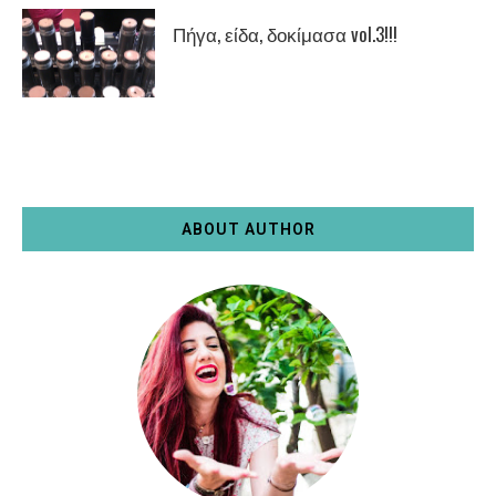
Πήγα, είδα, δοκίμασα vol.3!!!
ABOUT AUTHOR