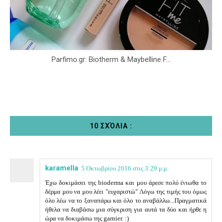
Parfimo.gr: Biotherm & Maybelline F...
10 ΣΧΌΛΙΑ :
karamella
5 Οκτωβρίου 2016 στις 3:29 μ.μ.
Έχω δοκιμάσει της bioderma και μου άρεσε πολύ ένιωθα το
δέρμα μου να μου λέει "ευχαριστώ" Λόγω της τιμής του όμως
όλο λέω να το ξαναπάρω και όλο το αναβάλλω...Πραγματικά
ήθελα να διαβάσω μια σύγκριση για αυτά τα δύο και ήρθε η
ώρα να δοκιμάσω της garnier. :)