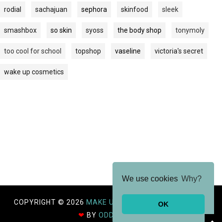
rodial
sachajuan
sephora
skinfood
sleek
smashbox
so skin
syoss
the body shop
tonymoly
too cool for school
topshop
vaseline
victoria's secret
wake up cosmetics
We use cookies
Why?
COPYRIGHT ©
2026
MAKE UP YOUR DAYZ.
MADE WITH
OK
❤
BY
ODDTHEMES