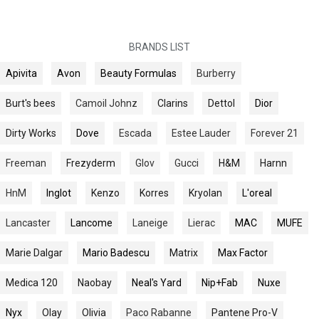
BRANDS LIST
Apivita
Avon
Beauty Formulas
Burberry
Burt's bees
Camoil Johnz
Clarins
Dettol
Dior
Dirty Works
Dove
Escada
Estee Lauder
Forever 21
Freeman
Frezyderm
Glov
Gucci
H&M
Harnn
HnM
Inglot
Kenzo
Korres
Kryolan
L'oreal
Lancaster
Lancome
Laneige
Lierac
MAC
MUFE
Marie Dalgar
Mario Badescu
Matrix
Max Factor
Medica 120
Naobay
Neal's Yard
Nip+Fab
Nuxe
Nyx
Olay
Olivia
Paco Rabanne
Pantene Pro-V