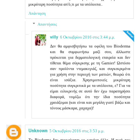
μικρότερη ποσότητα απ'ό,τι με τα υπόλοιπα..
Απάντηση
Απαντήσεις
villy
6 Οκτωβρίου 2016 στις 3:44 μ.μ.
Δεν θα αμφισβητήσω τα οφέλη του Bioderma
και θα συμφωνήσω μαζί σου, άλλωστε
πρόκειται για δερματολογική εταιρεία και δεν
τίθεται θέμα σύγκρισης με τη Garnier! Ωστόσο
σαν προϊόντα ντεμακιγιάζ, και συγκεκριμένα
για χρήση στην περιοχή των ματιών, θεωρώ ότι
είναι ισάξια. Χρησιμοποιείς μικρότερη
ποσότητα συγκριτικά με τα υπόλοιπα, ε? Για να
είμαι ειλικρινής σε αυτό δεν έχω παρατηρήσει
διαφορά, νομίζω ότι την ίδια ποσότητα
χρειάζομαι (και είναι και μεγάλη γιατί βάζω και
τόνους μάσκαρα, χαχαχα)!
Unknown
5 Οκτωβρίου 2016 στις 3:53 μ.μ.
Το Bioderma δεν συγκρίνεται με κανένα άλλο. Η τιμή του