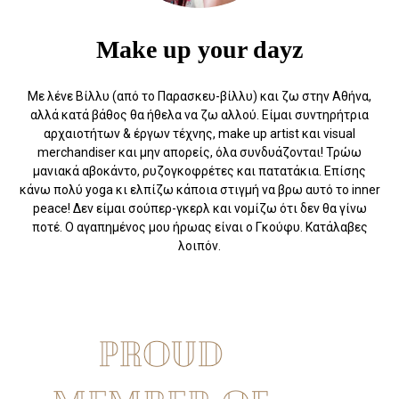
Make up your dayz
Με λένε Βίλλυ (από το Παρασκευ-βίλλυ) και ζω στην Αθήνα,
αλλά κατά βάθος θα ήθελα να ζω αλλού. Eίμαι συντηρήτρια
αρχαιοτήτων & έργων τέχνης, make up artist και visual
merchandiser και μην απορείς, όλα συνδυάζονται! Τρώω
μανιακά αβοκάντο, ρυζογκοφρέτες και πατατάκια. Επίσης
κάνω πολύ yoga κι ελπίζω κάποια στιγμή να βρω αυτό το inner
peace! Δεν είμαι σούπερ-γκερλ και νομίζω ότι δεν θα γίνω
ποτέ. Ο αγαπημένος μου ήρωας είναι ο Γκούφυ. Κατάλαβες
λοιπόν.