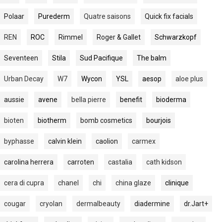
Polaar
Purederm
Quatre saisons
Quick fix facials
REN
ROC
Rimmel
Roger & Gallet
Schwarzkopf
Seventeen
Stila
Sud Pacifique
The balm
Urban Decay
W7
Wycon
YSL
aesop
aloe plus
aussie
avene
bella pierre
benefit
bioderma
bioten
biotherm
bomb cosmetics
bourjois
byphasse
calvin klein
caolion
carmex
carolina herrera
carroten
castalia
cath kidson
cera di cupra
chanel
chi
china glaze
clinique
cougar
cryolan
dermalbeauty
diadermine
dr.Jart+