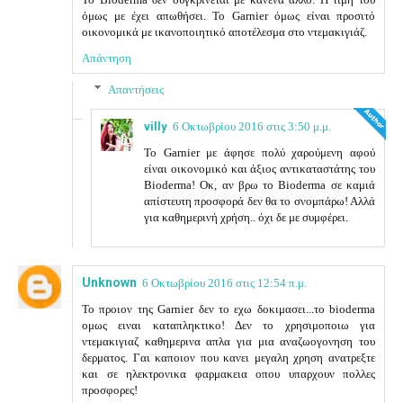
όμως με έχει απωθήσει. Το Garnier όμως είναι προσιτό
οικονομικά με ικανοποιητικό αποτέλεσμα στο ντεμακιγιάζ.
Απάντηση
Απαντήσεις
villy
6 Οκτωβρίου 2016 στις 3:50 μ.μ.
To Garnier με άφησε πολύ χαρούμενη αφού
είναι οικονομικό και άξιος αντικαταστάτης του
Bioderma! Οκ, αν βρω το Bioderma σε καμιά
απίστευτη προσφορά δεν θα το σνομπάρω! Αλλά
για καθημερινή χρήση.. όχι δε με συμφέρει.
Unknown
6 Οκτωβρίου 2016 στις 12:54 π.μ.
Το προιον της Garnier δεν το εχω δοκιμασει...το bioderma
ομως ειναι καταπληκτικο! Δεν το χρησιμοποιω για
ντεμακιγιαζ καθημερινα απλα για μια αναζωογονηση του
δερματος. Γαι καποιον που κανει μεγαλη χρηση ανατρεξτε
και σε ηλεκτρονικα φαρμακεια οπου υπαρχουν πολλες
προσφορες!